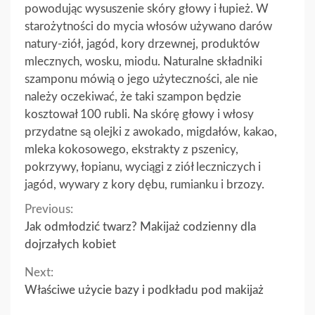
powodując wysuszenie skóry głowy i łupież. W
starożytności do mycia włosów używano darów
natury-ziół, jagód, kory drzewnej, produktów
mlecznych, wosku, miodu. Naturalne składniki
szamponu mówią o jego użyteczności, ale nie
należy oczekiwać, że taki szampon będzie
kosztował 100 rubli. Na skórę głowy i włosy
przydatne są olejki z awokado, migdałów, kakao,
mleka kokosowego, ekstrakty z pszenicy,
pokrzywy, łopianu, wyciągi z ziół leczniczych i
jagód, wywary z kory dębu, rumianku i brzozy.
Continue
Previous:
Jak odmłodzić twarz? Makijaż codzienny dla
Reading
dojrzałych kobiet
Next:
Właściwe użycie bazy i podkładu pod makijaż