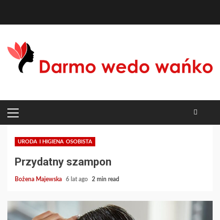
Skip
to
content
PRIMARY
MENU
URODA I HIGIENA OSOBISTA
Przydatny szampon
Bożena Majewska
6 lat ago
2 min read